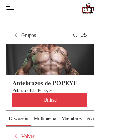
Grupos
Antebrazos de POPEYE
Público
·
832 Popeyes
Unirse
Discusión
Multimedia
Miembros
Acerca de
Volver