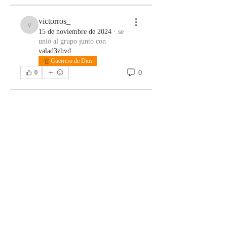
victorros_
victorros_
15 de noviembre de 2024
·
se
unió al grupo junto con
valad3zhvd
.
Guerrero de Dios
0
0