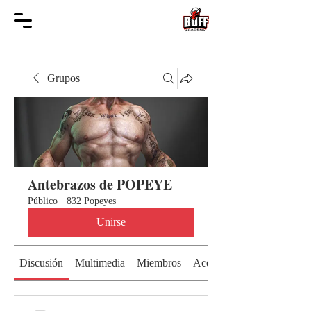
Grupos
Antebrazos de POPEYE
Público
·
832 Popeyes
Unirse
Discusión
Multimedia
Miembros
Acerca de