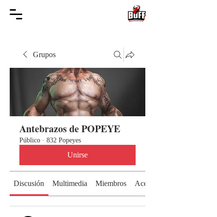
Grupos
Antebrazos de POPEYE
Público
·
832 Popeyes
Unirse
Discusión
Multimedia
Miembros
Acerca de