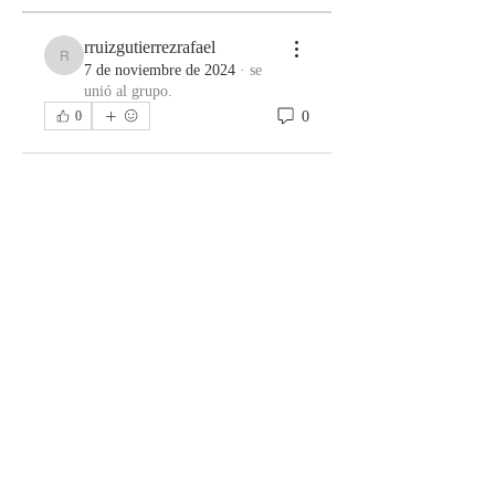
rruizgutierrezrafael
rruizgutierrezrafael
7 de noviembre de 2024
·
se
unió al grupo.
0
0