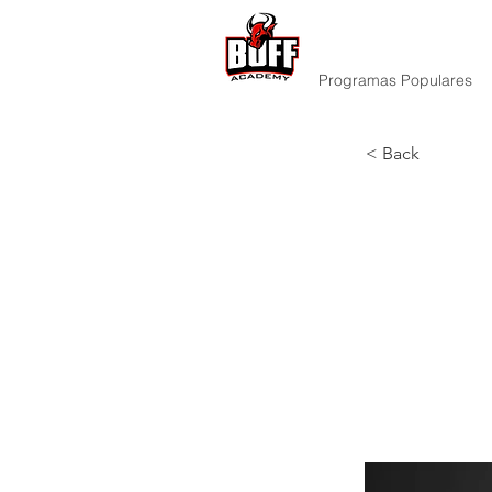
Programas Populares
< Back
¿Exist
creci