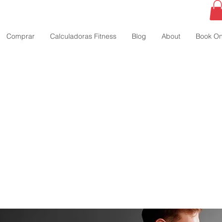
Comprar
Calculadoras Fitness
Blog
About
Book On
en los límites naturale
miento muscular?