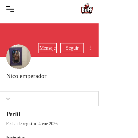
Más acciones
Mensaje
Seguir
Nico emperador
Héroe 90 días
El Sensei
Samurai
Guerrero de Dios
+
4
Perfil
Fecha de registro: 4 ene 2026
Insignias