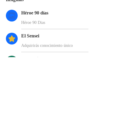
Héroe 90 días
Héroe 90 Dias
El Sensei
Adquirirás conocimiento único
Samurai
Ha Completo el Camino del SAMURAI
Guerrero de Dios
©2025 All Rights Reserved - BUFF Academy