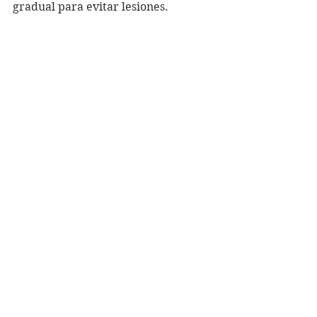
gradual para evitar lesiones. 
Los entrenamientos en el gimnasio 
pueden tener 
un mayor riesgo de 
lesiones
 si se realizan con una 
técnica inadecuada o con un peso 
demasiado pesado. Además, el uso 
de máquinas y pesas puede 
aumentar el riesgo de lesiones si no 