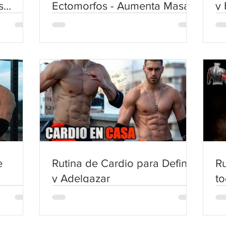
s
Ectomorfos - Aumenta Masa
y 
Muscular
M
e
Rutina de Cardio para Definir
Ru
y Adelgazar
to
tr