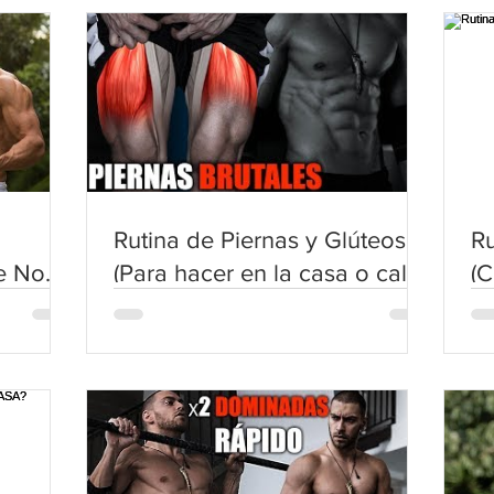
Rutina de Piernas y Glúteos
R
ue No
(Para hacer en la casa o calle.
(C
C