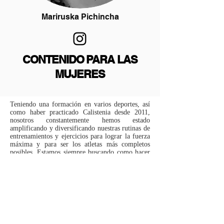
Mariruska Pichincha
CONTENIDO PARA LAS
MUJERES
Teniendo una formación en varios deportes, así
como haber practicado Calistenia desde 2011,
nosotros constantemente hemos estado
amplificando y diversificando nuestras rutinas de
entrenamientos y ejercicios para lograr la fuerza
máxima y para ser los atletas más completos
posibles. Estamos siempre buscando como hacer
que nuestros entrenamientos sean funcionales e
imitar patrones de movimientos naturales.
Además, con el tiempo, hemos aprendido no solo
que rutinas hacer, pero también la mejor manera
de hacerlas para poder lograr el mejor progreso.
Como resultado, a los principios de 2018 –
BUFF Academy (Bodyweight Ultimate