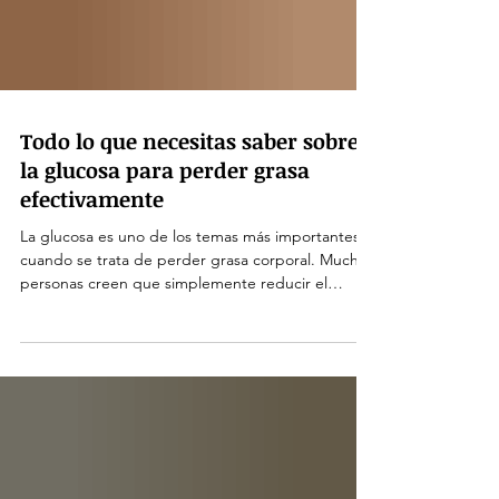
Todo lo que necesitas saber sobre
la glucosa para perder grasa
efectivamente
La glucosa es uno de los temas más importantes
cuando se trata de perder grasa corporal. Muchas
personas creen que simplemente reducir el
consumo de azúcar es suficiente, pero la realidad
es mucho más compleja. Entender cómo funciona
la glucosa en el cuerpo, cómo afecta el
metabolismo y qué hábitos adoptar puede marcar
la diferencia en tu proceso de pérdida de grasa.
Este artículo te guiará a través de todo lo que
debes saber sobre la glucosa para perder grasa