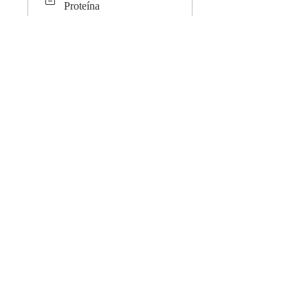
Proteína
Cargar más
Instructores
Vadym Cavalera
Precio
MEGAPROMO: Acceso Completo,
24,99 US$ /año