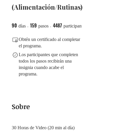
(Alimentación/Rutinas)
90
159
4487
90 días
159 pasos
4487 participantes
días
pasos
participantes
Obtén un certificado al completar
el programa.
Los participantes que completen
todos los pasos recibirán una
insignia cuando acabe el
programa.
Sobre
30 Horas de Video (20 min al día)