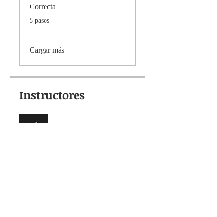
Correcta
.
5 pasos
Cargar más
Instructores
Vadym Cavalera
Precio
MEGAPROMO: Acceso Completo,
24,99 US$ /año