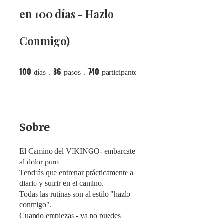
en 100 días - Hazlo
Conmigo)
100
86
740
100 días
86 pasos
740 participantes
días
pasos
participantes
Sobre
El Camino del VIKINGO- embarcate
al dolor puro.
Tendrás que entrenar prácticamente a
diario y sufrir en el camino.
Todas las rutinas son al estilo "hazlo
conmigo".
Cuando empiezas - ya no puedes