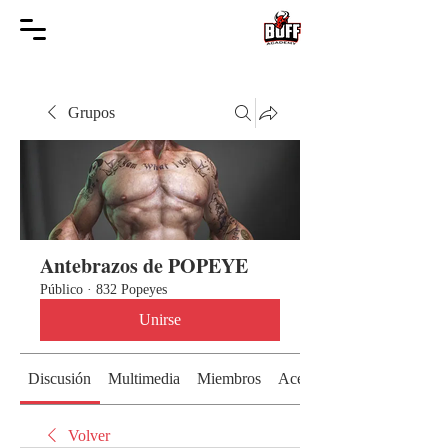
Grupos
Antebrazos de POPEYE
Público
·
832 Popeyes
Unirse
Discusión
Multimedia
Miembros
Acerca de
Volver