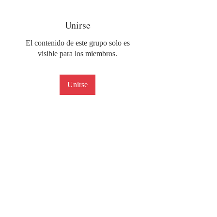
Unirse
El contenido de este grupo solo es
visible para los miembros.
Unirse
Acerca de
Amigos, bienvenidos al grupo del
Camino del Guerrero!