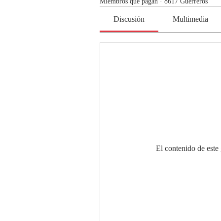
Miembros que pagan
·
8617 Guerreros
Discusión
Multimedia
El contenido de este 