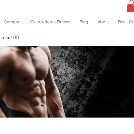
Comprar
Calculadoras Fitness
Blog
About
Book On
rero! 🏃‍♀️