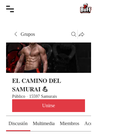
Grupos
EL CAMINO DEL
SAMURAI 💪
Público
·
15597 Samurais
Unirse
Discusión
Multimedia
Miembros
Acerca de