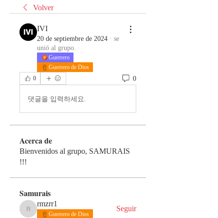
Volver
IVI
20 de septiembre de 2024
·
se
unió al grupo.
Guerrero
Guerrero de Dios
0
0
댓글을 입력하세요.
Acerca de
Bienvenidos al grupo, SAMURAIS
!!!
Samurais
rmzrr1
Seguir
rmzrr1
Guerrero de Dios