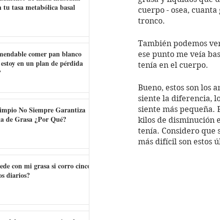
n tu tasa metabólica basal
cuerpo - osea, cuanta
tronco. 
También podemos ver q
mendable comer pan blanco
ese punto me veía bas
 estoy en un plan de pérdida
tenía en el cuerpo. 
?
Bueno, estos son los a
siente la diferencia, 
impio No Siempre Garantiza
siente más pequeña. El
da de Grasa ¿Por Qué?
kilos de disminución 
tenía. Considero que 
más difícil son estos ú
ede con mi grasa si corro cinco
s diarios?