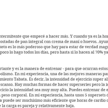
intermitente que empecé a hacer más. Y cuando ya es la ho
s tostadas de pan integral con crema de maní o huevos. Ayu
eto es lo más poderoso que hay para estar de verdad magro
co lo hago todos los días, pero hasta si lo hacen al 70% ya
tante y es la manera de entrenar - para que ocurran estos
olismo. En mi experiencia, una de las mejores maneras par
iento Tabata. Es decir, la intensidad de ejercicio super al
escanso. Hay muchas formas de hacer superseries pero la i
rcicio la intensidad sea muy muy alta. Puedes entrenar de 
n peso corporal. En mi experiencia, hasta unos 5 supersets 
a puede ser muchísimo más eficiente que horas de cardio o
la carga es pareja y relativamente baja.