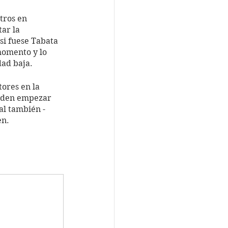
tros en 
ar la 
si fuese Tabata 
momento y lo 
ad baja. 
ores en la 
ueden empezar 
l también - 
n. 