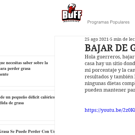
Programas Populares
25 ago 2021
5 min de le
BAJAR DE 
Hola guerreros, bajar
ue necesitas saber sobre la
casa hay un sitio don
para perder grasa
mi porcentaje y la ca
mente
resultados y también l
ningunas dietas compli
pueden mantener para
 de un pequeño déficit calórico
dida de grasa
https://youtu.be/2z0
rasa Se Puede Perder Con Un