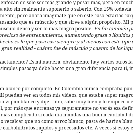
enfocan en solo ser más grande y pesar más, pero en much
a alto sin realmente suponerlo o saberlo. Con 15% todavía s
ente, pero ahora imagínate que en este caso estarías car
pensando que es músculo y que sirve a algún propósito. Mi 
músculo denso y ser lo más magro posible. 
En fin también p
precioso de entrenamientos, aumentando grasa o líquidos 
echo es lo que pasa casi siempre y al menos con este tipo d
la gran realidad - cuánto fue de músculo y cuanto de los líqu
xactamente? Es mi manera, obviamente hay varios otros fac
imples pasos ya debe hacer una gran diferencia para ti, in
pan blanco por completo. En Colombia nunca compraba pan 
llí pueden ver en todos mis videos, que estaba super magro 
paña vi pan blanco y dije - mm, sabe muy bien y lo empecé a
al, por más que entrenas ya seguramente no verás esa defini
á más complicado si cada día mandas una buena cantidad de
 recalcar que no como arroz blanco, pasta de harina blan
carbohidratos rápidos y procesados etc. A veces si estoy