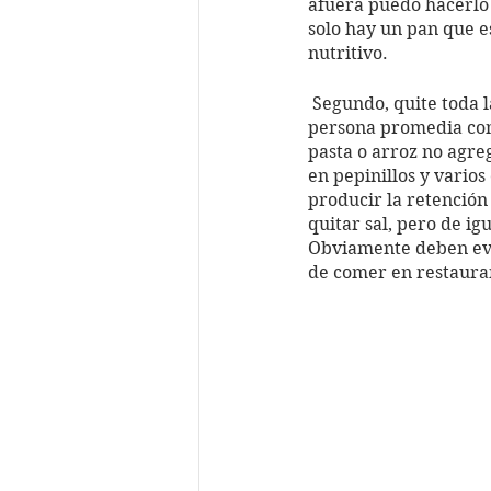
afuera puedo hacerlo
solo hay un pan que e
nutritivo.
 Segundo, quite toda la sal de mi dieta. Aquí les explico - la sal si la necesitamos, pero una 
persona promedia con
pasta o arroz no agre
en pepinillos y varios
producir la retención
quitar sal, pero de i
Obviamente deben evit
de comer en restauran