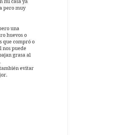
n mi casa ya 
la pero muy 
ro huevos o 
as que compró o 
al nos puede 
ajan grasa al 
.
también evitar 
or.  