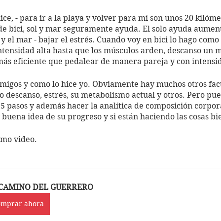
ice, - para ir a la playa y volver para mí son unos 20 kilóme
 de bici, sol y mar seguramente ayuda. El solo ayuda aument
 y el mar - bajar el estrés. Cuando voy en bici lo hago como 
intensidad alta hasta que los músculos arden, descanso un 
más eficiente que pedalear de manera pareja y con intensid
 amigos y como lo hice yo. Obviamente hay muchos otros fact
 descanso, estrés, su metabolismo actual y otros. Pero p
 pasos y además hacer la analítica de composición corpora
buena idea de su progreso y si están haciendo las cosas bie
mo video.  
 CAMINO DEL GUERRERO
omprar ahora