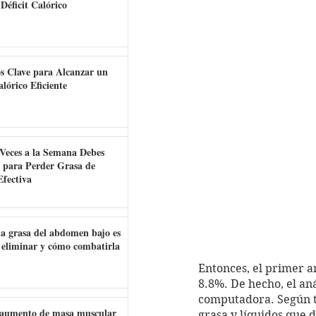
Déficit Calórico
s Clave para Alcanzar un
alórico Eficiente
Veces a la Semana Debes
 para Perder Grasa de
fectiva
la grasa del abdomen bajo es
e eliminar y cómo combatirla
Entonces, el primer an
8.8%. De hecho, el an
computadora. Según tu
aumento de masa muscular
grasa y líquidos que d