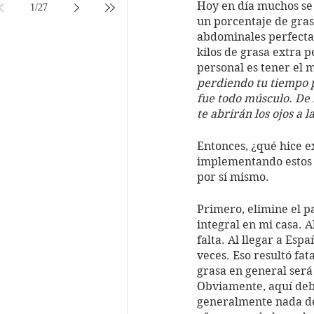
Hoy en día muchos se 
1
/
27
un porcentaje de gras
abdominales perfectam
kilos de grasa extra 
personal es tener el 
perdiendo tu tiempo 
fue todo músculo. De h
te abrirán los ojos a 
Entonces, ¿qué hice e
implementando estos s
por sí mismo. 
Primero, elimine el 
integral en mi casa. A
falta. Al llegar a Es
veces. Eso resultó fat
grasa en general ser
Obviamente, aquí debo
generalmente nada de 