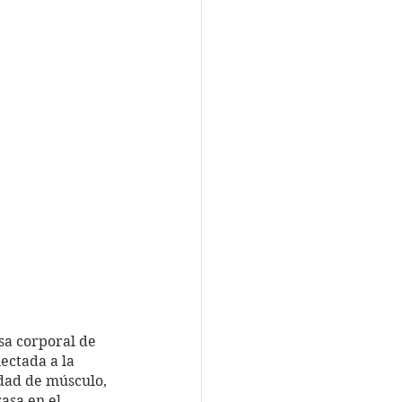
sa corporal de 
ectada a la 
dad de músculo, 
asa en el 