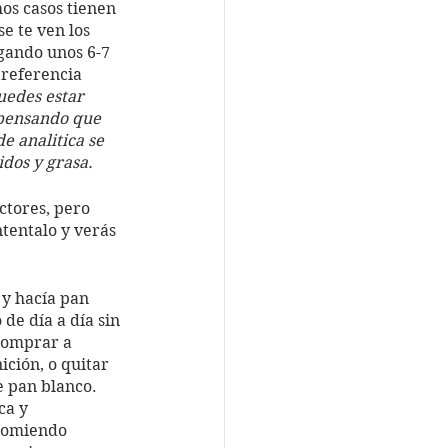
os casos tienen 
e te ven los 
gando unos 6-7 
preferencia 
uedes estar 
pensando que 
e analitica se 
idos y grasa. 
tores, pero 
tentalo y verás 
y hacía pan 
de día a día sin 
 comprar a 
ción, o quitar 
 pan blanco. 
ca y 
 comiendo 