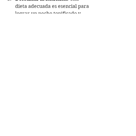
dieta adecuada es esencial para 
lograr un pecho tonificado y 
combatir los pechos caídos.
Rendirse demasiado pronto
: La 
transformación del pecho lleva 
tiempo y esfuerzo. Mantener la 
paciencia y la perseverancia es 
fundamental para alcanzar los 
objetivos deseados.