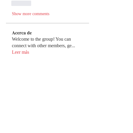
Like
Show more comments
Acerca de
Welcome to the group! You can
connect with other members, ge
...
Leer más
Miembros
Franck
Seguir
jorgejv1982
Seguir
jorgejv1982
leosweet62182
Seguir
leosweet62182
Daniel Leal
Seguir
david.bohbota
Seguir
david.bohbota
Ver todos los miembros (6786)