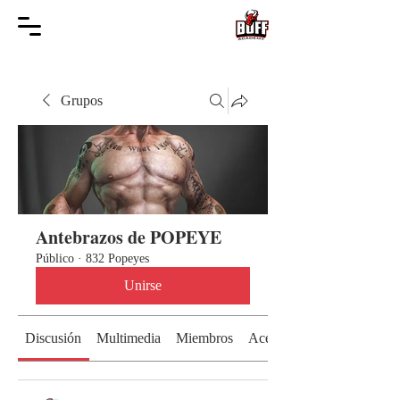
Grupos
Antebrazos de POPEYE
Público
·
832 Popeyes
Unirse
Discusión
Multimedia
Miembros
Acerca de