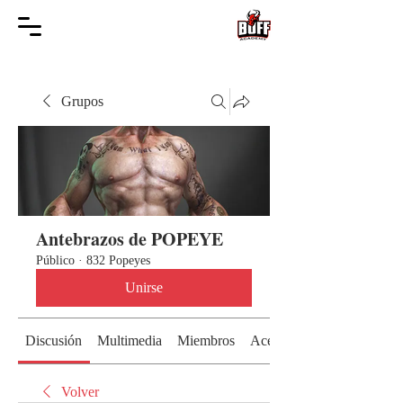
Grupos
Antebrazos de POPEYE
Público
·
832 Popeyes
Unirse
Discusión
Multimedia
Miembros
Acerca de
Volver