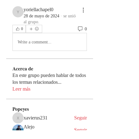
yoriellachapel0
yoriellachapel0
28 de mayo de 2024
·
se unió
al grupo.
0
0
Write a comment...
Acerca de
En este grupo pueden hablar de todos
los termas relacionados
...
Leer más
Popeyes
xavierus231
Seguir
xavierus231
Alejo
Seguir
Guerrero de Dios