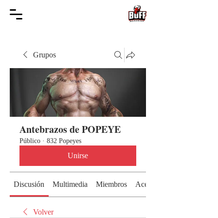
Grupos
Antebrazos de POPEYE
Público
·
832 Popeyes
Unirse
Discusión
Multimedia
Miembros
Acerca de
Volver