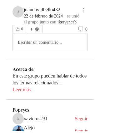
juandavidbello432
juandavidbello432
22 de febrero de 2024
·
se unió
al grupo junto con
ikervencab
.
0
0
Escribir un comentario...
Acerca de
En este grupo pueden hablar de todos
los termas relacionados
...
Leer más
Popeyes
xavierus231
Seguir
xavierus231
Alejo
Seguir
Guerrero de Dios