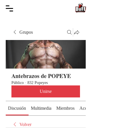
Grupos
Antebrazos de POPEYE
Público
·
832 Popeyes
Unirse
Discusión
Multimedia
Miembros
Acerca de
Volver