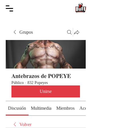
Grupos
Antebrazos de POPEYE
Público
·
832 Popeyes
Unirse
Discusión
Multimedia
Miembros
Acerca de
Volver