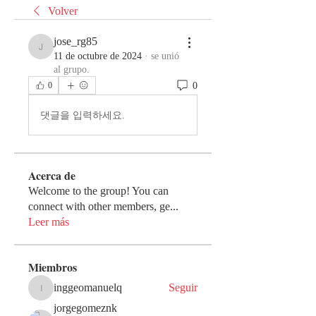
Volver
jose_rg85
jose_rg85
11 de octubre de 2024
·
se unió
al grupo.
0
0
댓글을 입력하세요.
Acerca de
Welcome to the group! You can
connect with other members, ge
...
Leer más
Miembros
inggeomanuelq
Seguir
inggeomanuelq
jorgegomeznk