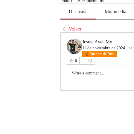
Público
·
2076 miembros
Discusión
Multimedia
Volver
Jesus_AyalaMx
11 de noviembre de 2024
·
se 
Guerrero de Dios
0
Write a comment...