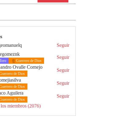
s
geomanuelq
Seguir
nuelq
gegomeznk
Seguir
Toro
Guerrero de Dios
jandro Ovalle Cornejo
Seguir
Guerrero de Dios
omejiasilva
Seguir
silva
Guerrero de Dios
nco Aguilera
Seguir
guilera
Guerrero de Dios
 los miembros (2076)