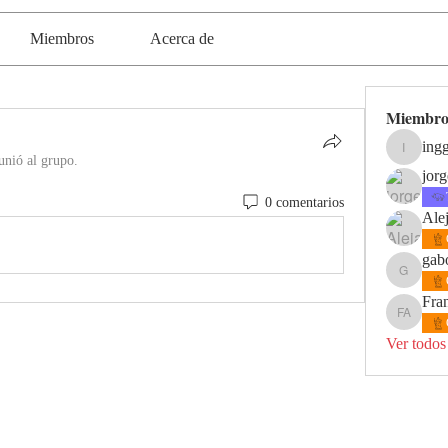
Miembros
Acerca de
Miembro
ing
inggeoma
unió al grupo.
jor
0 comentarios
Ale
gab
gabomejia
Fra
Franco A
Ver todos