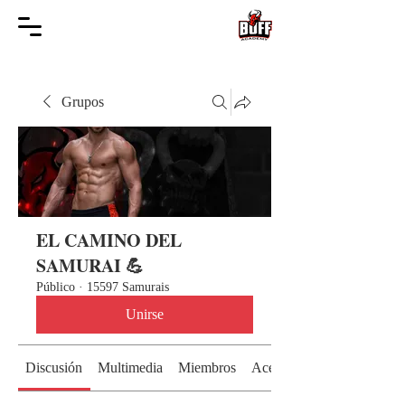
Grupos
EL CAMINO DEL
SAMURAI 💪
Público
·
15597 Samurais
Unirse
Discusión
Multimedia
Miembros
Acerca de