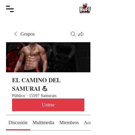
Grupos
EL CAMINO DEL
SAMURAI 💪
Público
·
15597 Samurais
Unirse
Discusión
Multimedia
Miembros
Acerca de