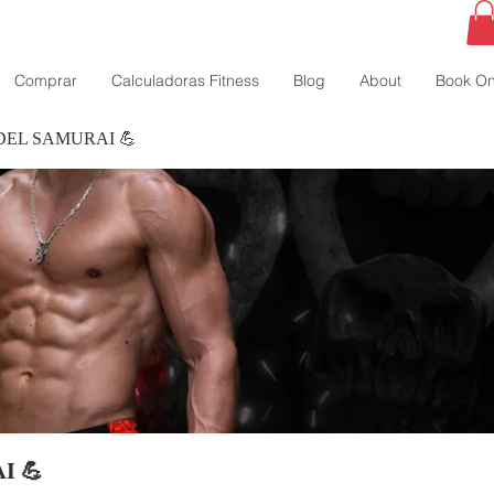
Comprar
Calculadoras Fitness
Blog
About
Book On
DEL SAMURAI 💪
I 💪