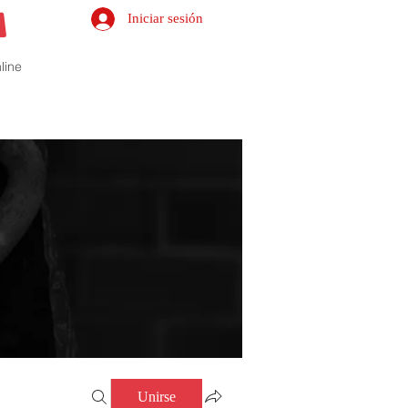
Iniciar sesión
line
Unirse