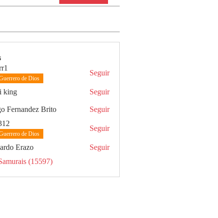
s
rr1
Seguir
Guerrero de Dios
i king
Seguir
g
o Fernandez Brito
Seguir
312
Seguir
Guerrero de Dios
ardo Erazo
Seguir
Samurais (15597)