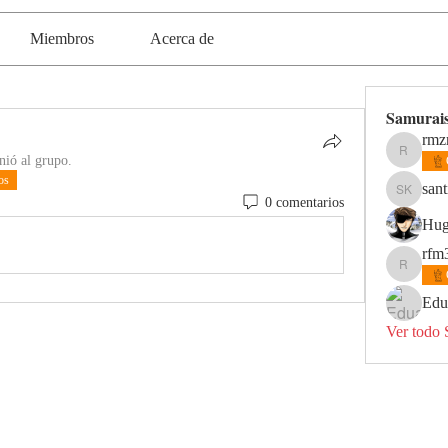
Miembros
Acerca de
Samurai
rmz
nió al grupo.
rmzrr1
os
sant
santi kin
0 comentarios
Hug
rfm
rfm312
Edu
Ver todo 