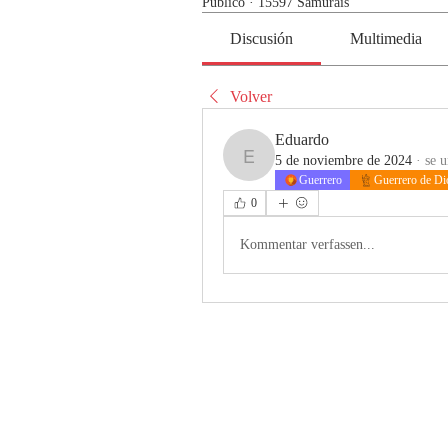
Público
·
15597 Samurais
Discusión
Multimedia
Volver
Eduardo
5 de noviembre de 2024
·
se u
Eduardo
Guerrero
Guerrero de Di
0
Kommentar verfassen...