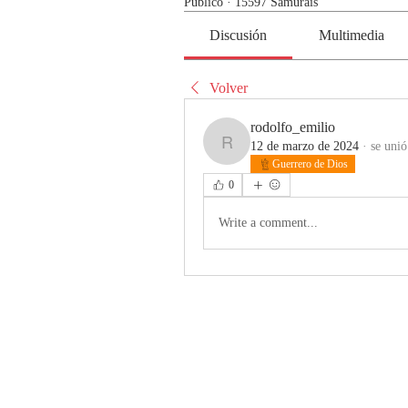
Público
·
15597 Samurais
Discusión
Multimedia
Volver
rodolfo_emilio
12 de marzo de 2024
·
se unió
rodolfo_emilio
Guerrero de Dios
0
Write a comment...