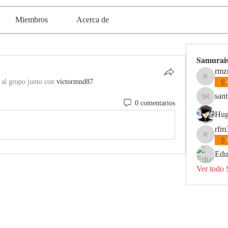
Miembros
Acerca de
Samurai
rmz
 al grupo junto con
victormnd87
.
rmzrr1
sant
santi kin
0 comentarios
Hug
rfm
rfm312
Edu
Ver todo 