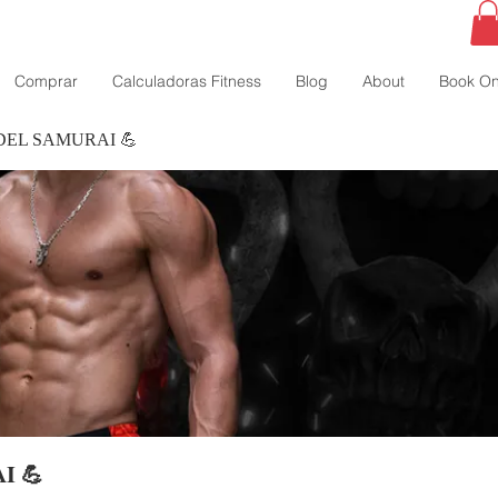
Comprar
Calculadoras Fitness
Blog
About
Book On
DEL SAMURAI 💪
I 💪