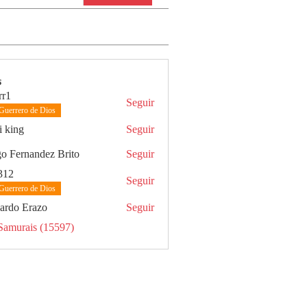
s
rr1
Seguir
Guerrero de Dios
i king
Seguir
g
o Fernandez Brito
Seguir
312
Seguir
Guerrero de Dios
ardo Erazo
Seguir
Samurais (15597)