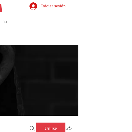
Iniciar sesión
line
Unirse