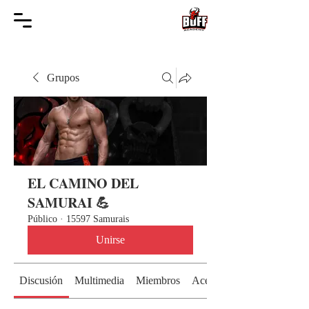
Grupos
EL CAMINO DEL
SAMURAI 💪
Público
·
15597 Samurais
Unirse
Discusión
Multimedia
Miembros
Acerca de