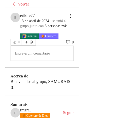
Volver
erikire77
erikire77
13 de abril de 2024
·
se unió al
grupo junto con
3 personas más
.
Samurai
Guerrero
0
0
Escreva um comentário
Acerca de
Bienvenidos al grupo, SAMURAIS
!!!
Samurais
rmzrr1
Seguir
rmzrr1
Guerrero de Dios