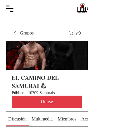
Grupos
EL CAMINO DEL
SAMURAI 💪
Público
·
10309 Samurais
Unirse
Discusión
Multimedia
Miembros
Acerca de