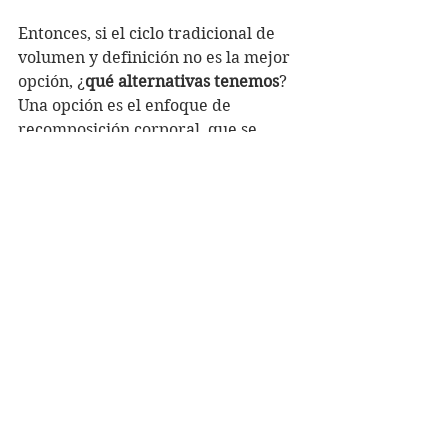
Entonces, si el ciclo tradicional de 
volumen y definición no es la mejor 
opción, ¿
qué alternativas tenemos
? 
Una opción es el enfoque de 
recomposición corporal, que se 
centra en ganar músculo y perder 
grasa al mismo tiempo. Esto se logra 
a través de una dieta moderada y un 
entrenamiento de resistencia 
adecuado, ajustando gradualmente 
la ingesta calórica y los 
macronutrientes para apoyar 
ambos objetivos simultáneamente.
Otra alternativa es seguir un plan 
de fitness que priorice 
la 
sostenibilidad a largo plazo sobre 
los resultados rápidos
. Esto podría 