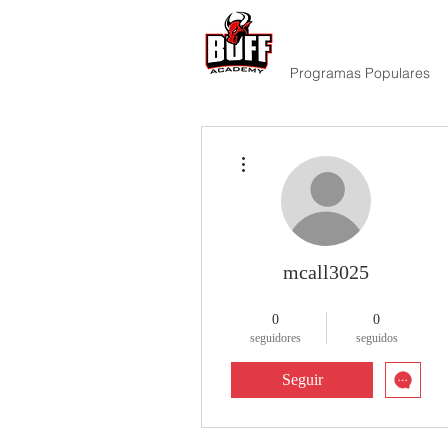
Programas Populares
Más acciones
mcall3025
Guerrero de Dios
+
4
0
0
seguidores
seguidos
Seguir