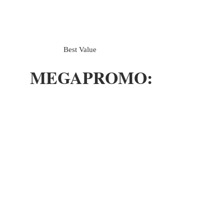
Best Value
MEGAPROMO:
Acceso
Completo
24,99 US$
US$
24,99
Cada año
El pack incluye: todos los
cursos y retos en la app 🏠
Válido hasta que se cancele